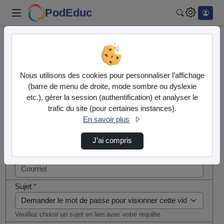
PodEduc
Rechercher
Cocher
Accueil
Contactez nous
cette case
si vous
Contactez nous
Nous utilisons des cookies pour personnaliser l’affichage
êtes un
(barre de menu de droite, mode sombre ou dyslexie
humain en
etc.), gérer la session (authentification) et analyser le
Votre message
métal
trafic du site (pour certaines instances).
(obligatoire)
En savoir plus
Nom
*
J’ai compris
Courriel
*
Sujet
*
Veuillez choisir un sujet en lien avec votre requête