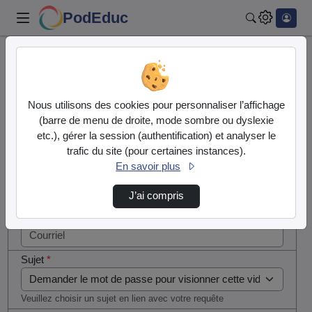
PodEduc
Rechercher
Cocher
Accueil
Contactez nous
cette case
si vous
Contactez nous
Nous utilisons des cookies pour personnaliser l’affichage
êtes un
(barre de menu de droite, mode sombre ou dyslexie
humain en
etc.), gérer la session (authentification) et analyser le
Votre message
métal
trafic du site (pour certaines instances).
(obligatoire)
En savoir plus
Nom
*
J’ai compris
Courriel
*
Sujet
*
Veuillez choisir un sujet en lien avec votre requête