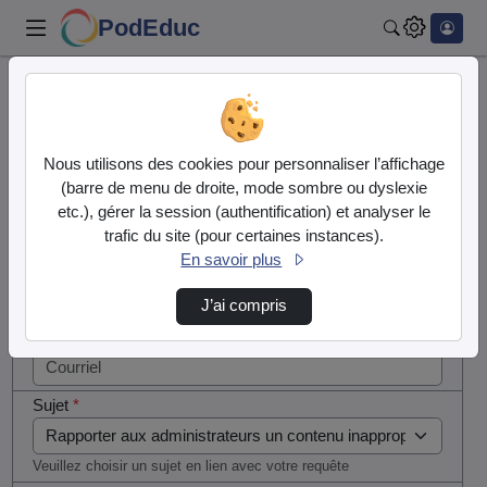
PodEduc
Rechercher
Cocher
Accueil
Contactez nous
cette case
si vous
Contactez nous
Nous utilisons des cookies pour personnaliser l’affichage
êtes un
(barre de menu de droite, mode sombre ou dyslexie
humain en
etc.), gérer la session (authentification) et analyser le
Votre message
métal
trafic du site (pour certaines instances).
(obligatoire)
En savoir plus
Nom
*
J’ai compris
Courriel
*
Sujet
*
Veuillez choisir un sujet en lien avec votre requête