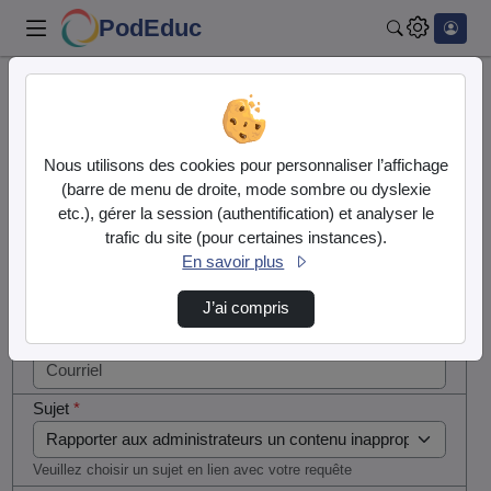
PodEduc
Rechercher
Cocher
Accueil
Contactez nous
cette case
si vous
Contactez nous
Nous utilisons des cookies pour personnaliser l’affichage
êtes un
(barre de menu de droite, mode sombre ou dyslexie
humain en
etc.), gérer la session (authentification) et analyser le
Votre message
métal
trafic du site (pour certaines instances).
(obligatoire)
En savoir plus
Nom
*
J’ai compris
Courriel
*
Sujet
*
Veuillez choisir un sujet en lien avec votre requête