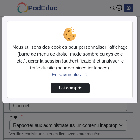
PodEduc
Rechercher
Cocher
Accueil
Contactez nous
cette case
si vous
Contactez nous
Nous utilisons des cookies pour personnaliser l’affichage
êtes un
(barre de menu de droite, mode sombre ou dyslexie
humain en
etc.), gérer la session (authentification) et analyser le
Votre message
métal
trafic du site (pour certaines instances).
(obligatoire)
En savoir plus
Nom
*
J’ai compris
Courriel
*
Sujet
*
Veuillez choisir un sujet en lien avec votre requête