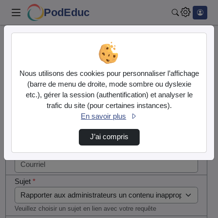
PodEduc
Rechercher
Cocher
Accueil
Contactez nous
cette case
si vous
Contactez nous
Nous utilisons des cookies pour personnaliser l’affichage
êtes un
(barre de menu de droite, mode sombre ou dyslexie
humain en
etc.), gérer la session (authentification) et analyser le
Votre message
métal
trafic du site (pour certaines instances).
(obligatoire)
En savoir plus
Nom
*
J’ai compris
Courriel
*
Sujet
*
Veuillez choisir un sujet en lien avec votre requête