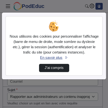
PodEduc
Rechercher
Cocher
Accueil
Contactez nous
cette case
si vous
Contactez nous
Nous utilisons des cookies pour personnaliser l’affichage
êtes un
(barre de menu de droite, mode sombre ou dyslexie
humain en
etc.), gérer la session (authentification) et analyser le
Votre message
métal
trafic du site (pour certaines instances).
(obligatoire)
En savoir plus
Nom
*
J’ai compris
Courriel
*
Sujet
*
Veuillez choisir un sujet en lien avec votre requête