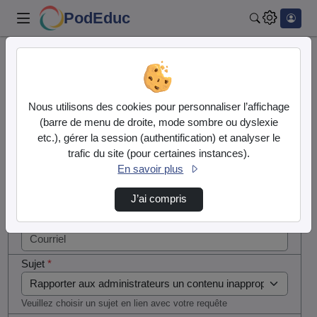
PodEduc
Rechercher
Cocher
Accueil
Contactez nous
cette case
si vous
Contactez nous
Nous utilisons des cookies pour personnaliser l’affichage
êtes un
(barre de menu de droite, mode sombre ou dyslexie
humain en
etc.), gérer la session (authentification) et analyser le
Votre message
métal
trafic du site (pour certaines instances).
(obligatoire)
En savoir plus
Nom
*
J’ai compris
Courriel
*
Sujet
*
Veuillez choisir un sujet en lien avec votre requête