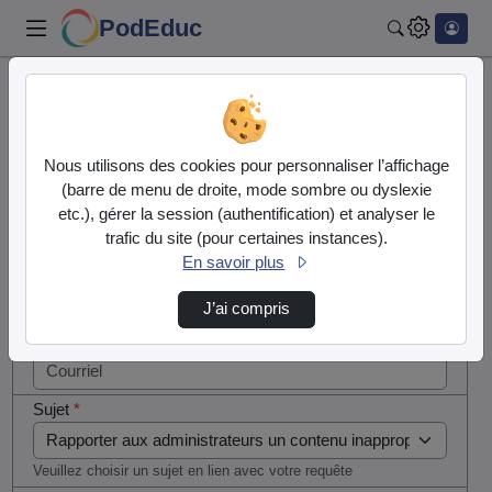
PodEduc
Rechercher
Cocher
Accueil
Contactez nous
cette case
si vous
Contactez nous
Nous utilisons des cookies pour personnaliser l’affichage
êtes un
(barre de menu de droite, mode sombre ou dyslexie
humain en
etc.), gérer la session (authentification) et analyser le
Votre message
métal
trafic du site (pour certaines instances).
(obligatoire)
En savoir plus
Nom
*
J’ai compris
Courriel
*
Sujet
*
Veuillez choisir un sujet en lien avec votre requête