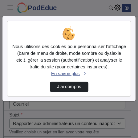
PodEduc
Rechercher
Cocher
Accueil
Contactez nous
cette case
si vous
Contactez nous
Nous utilisons des cookies pour personnaliser l’affichage
êtes un
(barre de menu de droite, mode sombre ou dyslexie
humain en
etc.), gérer la session (authentification) et analyser le
Votre message
métal
trafic du site (pour certaines instances).
(obligatoire)
En savoir plus
Nom
*
J’ai compris
Courriel
*
Sujet
*
Veuillez choisir un sujet en lien avec votre requête