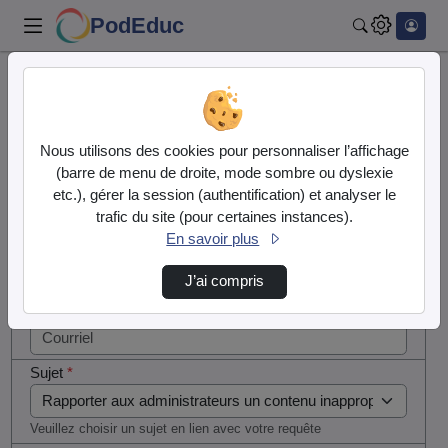
PodEduc
Rechercher
Cocher
Accueil
Contactez nous
cette case
si vous
Contactez nous
Nous utilisons des cookies pour personnaliser l’affichage
êtes un
(barre de menu de droite, mode sombre ou dyslexie
humain en
etc.), gérer la session (authentification) et analyser le
Votre message
métal
trafic du site (pour certaines instances).
(obligatoire)
En savoir plus
Nom
*
J’ai compris
Courriel
*
Sujet
*
Veuillez choisir un sujet en lien avec votre requête