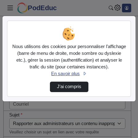
PodEduc
Rechercher
Cocher
Accueil
Contactez nous
cette case
si vous
Contactez nous
Nous utilisons des cookies pour personnaliser l’affichage
êtes un
(barre de menu de droite, mode sombre ou dyslexie
humain en
etc.), gérer la session (authentification) et analyser le
Votre message
métal
trafic du site (pour certaines instances).
(obligatoire)
En savoir plus
Nom
*
J’ai compris
Courriel
*
Sujet
*
Veuillez choisir un sujet en lien avec votre requête