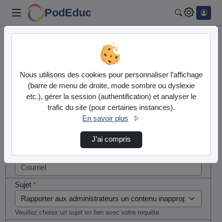
PodEduc
Rechercher
Cocher
Accueil
Contactez nous
cette case
si vous
Contactez nous
Nous utilisons des cookies pour personnaliser l’affichage
êtes un
(barre de menu de droite, mode sombre ou dyslexie
humain en
etc.), gérer la session (authentification) et analyser le
Votre message
métal
trafic du site (pour certaines instances).
(obligatoire)
En savoir plus
Nom
*
J’ai compris
Courriel
*
Sujet
*
Veuillez choisir un sujet en lien avec votre requête