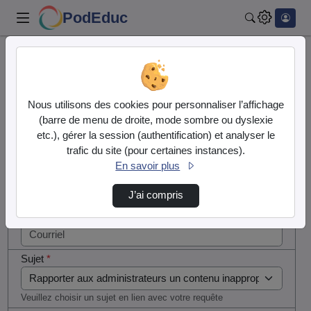
PodEduc
Rechercher
Cocher
Accueil
Contactez nous
cette case
si vous
Contactez nous
Nous utilisons des cookies pour personnaliser l’affichage
êtes un
(barre de menu de droite, mode sombre ou dyslexie
humain en
etc.), gérer la session (authentification) et analyser le
Votre message
métal
trafic du site (pour certaines instances).
(obligatoire)
En savoir plus
Nom
*
J’ai compris
Courriel
*
Sujet
*
Veuillez choisir un sujet en lien avec votre requête