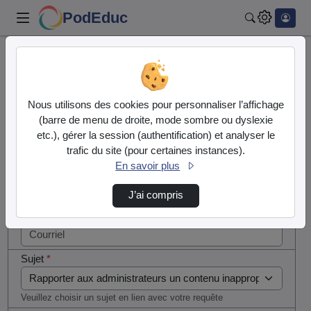
PodEduc
Rechercher
Cocher
Accueil
Contactez nous
cette case
si vous
Contactez nous
Nous utilisons des cookies pour personnaliser l’affichage
êtes un
(barre de menu de droite, mode sombre ou dyslexie
humain en
etc.), gérer la session (authentification) et analyser le
Votre message
métal
trafic du site (pour certaines instances).
(obligatoire)
En savoir plus
Nom
*
J’ai compris
Courriel
*
Sujet
*
Veuillez choisir un sujet en lien avec votre requête