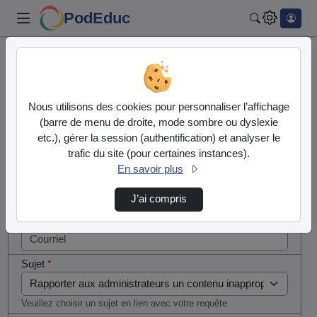
PodEduc
Rechercher
Cocher
Accueil
Contactez nous
cette case
si vous
Contactez nous
Nous utilisons des cookies pour personnaliser l’affichage
êtes un
(barre de menu de droite, mode sombre ou dyslexie
humain en
etc.), gérer la session (authentification) et analyser le
Votre message
métal
trafic du site (pour certaines instances).
(obligatoire)
En savoir plus
Nom
*
J’ai compris
Courriel
*
Sujet
*
Veuillez choisir un sujet en lien avec votre requête