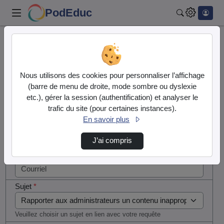
PodEduc
Rechercher
Cocher
Accueil
Contactez nous
cette case
si vous
Contactez nous
Nous utilisons des cookies pour personnaliser l’affichage
êtes un
(barre de menu de droite, mode sombre ou dyslexie
humain en
etc.), gérer la session (authentification) et analyser le
Votre message
métal
trafic du site (pour certaines instances).
(obligatoire)
En savoir plus
Nom
*
J’ai compris
Courriel
*
Sujet
*
Veuillez choisir un sujet en lien avec votre requête