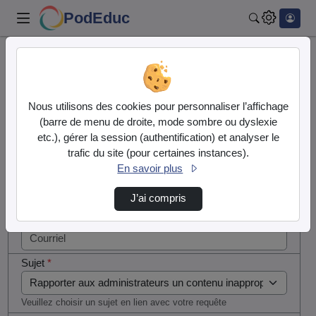
PodEduc
Rechercher
Cocher
Accueil
Contactez nous
cette case
si vous
Contactez nous
Nous utilisons des cookies pour personnaliser l’affichage
êtes un
(barre de menu de droite, mode sombre ou dyslexie
humain en
etc.), gérer la session (authentification) et analyser le
Votre message
métal
trafic du site (pour certaines instances).
(obligatoire)
En savoir plus
Nom
*
J’ai compris
Courriel
*
Sujet
*
Veuillez choisir un sujet en lien avec votre requête