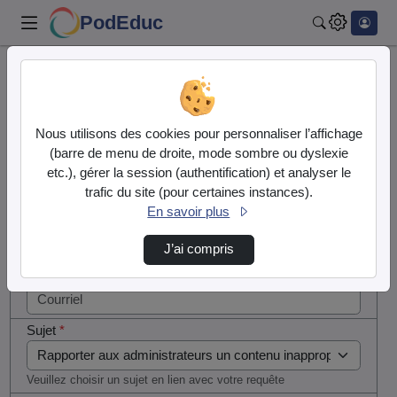
PodEduc
Rechercher
Cocher
Accueil
Contactez nous
cette case
si vous
Contactez nous
Nous utilisons des cookies pour personnaliser l’affichage
êtes un
(barre de menu de droite, mode sombre ou dyslexie
humain en
etc.), gérer la session (authentification) et analyser le
Votre message
métal
trafic du site (pour certaines instances).
(obligatoire)
En savoir plus
Nom
*
J’ai compris
Courriel
*
Sujet
*
Veuillez choisir un sujet en lien avec votre requête