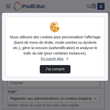
PodEduc
Rechercher
Cocher
Accueil
Contactez nous
cette case
si vous
Contactez nous
Nous utilisons des cookies pour personnaliser l’affichage
êtes un
(barre de menu de droite, mode sombre ou dyslexie
humain en
etc.), gérer la session (authentification) et analyser le
Votre message
métal
trafic du site (pour certaines instances).
(obligatoire)
En savoir plus
Nom
*
J’ai compris
Courriel
*
Sujet
*
Veuillez choisir un sujet en lien avec votre requête