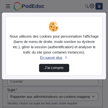
PodEduc
Rechercher
Cocher
Accueil
Contactez nous
cette case
si vous
Contactez nous
Nous utilisons des cookies pour personnaliser l’affichage
êtes un
(barre de menu de droite, mode sombre ou dyslexie
humain en
etc.), gérer la session (authentification) et analyser le
Votre message
métal
trafic du site (pour certaines instances).
(obligatoire)
En savoir plus
Nom
*
J’ai compris
Courriel
*
Sujet
*
Veuillez choisir un sujet en lien avec votre requête