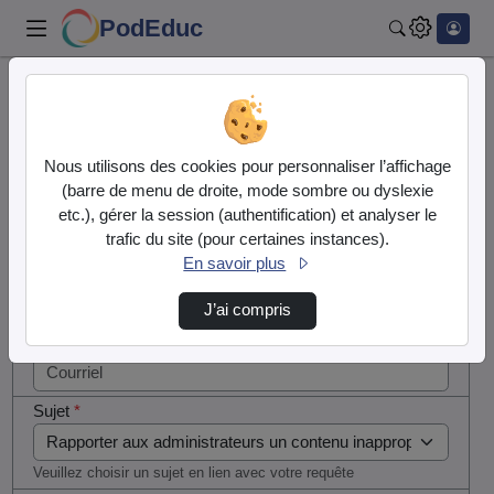
PodEduc
Rechercher
Cocher
Accueil
Contactez nous
cette case
si vous
Contactez nous
Nous utilisons des cookies pour personnaliser l’affichage
êtes un
(barre de menu de droite, mode sombre ou dyslexie
humain en
etc.), gérer la session (authentification) et analyser le
Votre message
métal
trafic du site (pour certaines instances).
(obligatoire)
En savoir plus
Nom
*
J’ai compris
Courriel
*
Sujet
*
Veuillez choisir un sujet en lien avec votre requête