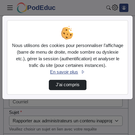
PodEduc
Rechercher
Cocher
Accueil
Contactez nous
cette case
si vous
Contactez nous
Nous utilisons des cookies pour personnaliser l’affichage
êtes un
(barre de menu de droite, mode sombre ou dyslexie
humain en
etc.), gérer la session (authentification) et analyser le
Votre message
métal
trafic du site (pour certaines instances).
(obligatoire)
En savoir plus
Nom
*
J’ai compris
Courriel
*
Sujet
*
Veuillez choisir un sujet en lien avec votre requête