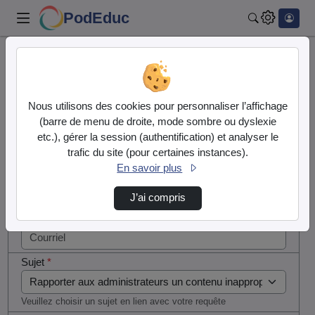
PodEduc
Rechercher
Cocher
Accueil
Contactez nous
cette case
si vous
Contactez nous
Nous utilisons des cookies pour personnaliser l’affichage
êtes un
(barre de menu de droite, mode sombre ou dyslexie
humain en
etc.), gérer la session (authentification) et analyser le
Votre message
métal
trafic du site (pour certaines instances).
(obligatoire)
En savoir plus
Nom
*
J’ai compris
Courriel
*
Sujet
*
Veuillez choisir un sujet en lien avec votre requête