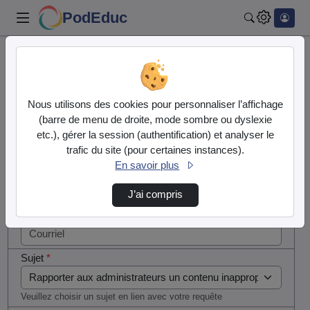
PodEduc
Rechercher
Cocher
Accueil
Contactez nous
cette case
si vous
Contactez nous
Nous utilisons des cookies pour personnaliser l’affichage
êtes un
(barre de menu de droite, mode sombre ou dyslexie
humain en
etc.), gérer la session (authentification) et analyser le
Votre message
métal
trafic du site (pour certaines instances).
(obligatoire)
En savoir plus
Nom
*
J’ai compris
Courriel
*
Sujet
*
Veuillez choisir un sujet en lien avec votre requête