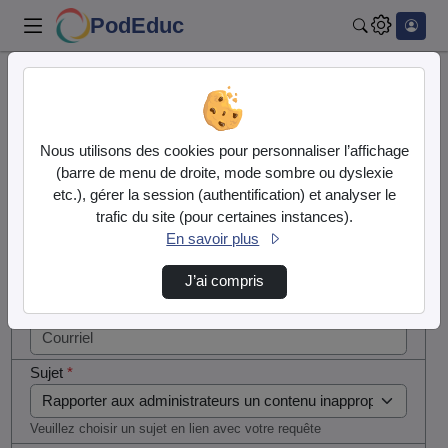
PodEduc
Rechercher
Cocher
Accueil
Contactez nous
cette case
si vous
Contactez nous
Nous utilisons des cookies pour personnaliser l’affichage
êtes un
(barre de menu de droite, mode sombre ou dyslexie
humain en
etc.), gérer la session (authentification) et analyser le
Votre message
métal
trafic du site (pour certaines instances).
(obligatoire)
En savoir plus
Nom
*
J’ai compris
Courriel
*
Sujet
*
Veuillez choisir un sujet en lien avec votre requête