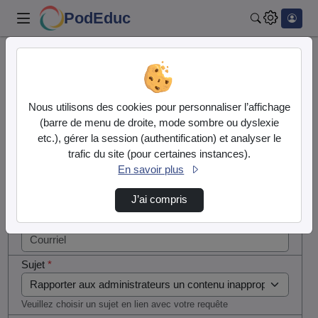
PodEduc
Rechercher
Cocher
Accueil
Contactez nous
cette case
si vous
Contactez nous
Nous utilisons des cookies pour personnaliser l’affichage
êtes un
(barre de menu de droite, mode sombre ou dyslexie
humain en
etc.), gérer la session (authentification) et analyser le
Votre message
métal
trafic du site (pour certaines instances).
(obligatoire)
En savoir plus
Nom
*
J’ai compris
Courriel
*
Sujet
*
Veuillez choisir un sujet en lien avec votre requête