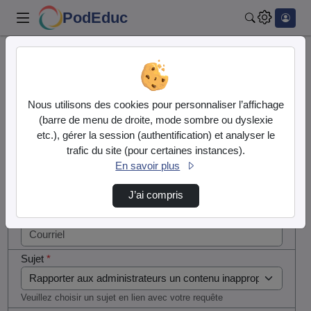
PodEduc
Rechercher
Cocher
Accueil
Contactez nous
cette case
si vous
Contactez nous
Nous utilisons des cookies pour personnaliser l’affichage
êtes un
(barre de menu de droite, mode sombre ou dyslexie
humain en
etc.), gérer la session (authentification) et analyser le
Votre message
métal
trafic du site (pour certaines instances).
(obligatoire)
En savoir plus
Nom
*
J’ai compris
Courriel
*
Sujet
*
Veuillez choisir un sujet en lien avec votre requête