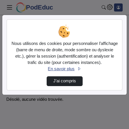
PodEduc
Rechercher
Accueil
Rechercher
Résultats de la recherche
Nous utilisons des cookies pour personnaliser l’affichage
(barre de menu de droite, mode sombre ou dyslexie
etc.), gérer la session (authentification) et analyser le
Filtres actifs (cliquer pour en retirer) :
trafic du site (pour certaines instances).
reportage
hitori-de
En savoir plus
hauts-de-france-college-gaspard-malo-dunkerque
hauts-de-france-college-gaspard-malo-dunkerque
J’ai compris
1 vidéo trouvée
Désolé, aucune vidéo trouvée.