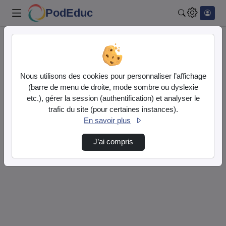
PodEduc
Rechercher
Accueil
Rechercher
Résultats de la recherche
Nous utilisons des cookies pour personnaliser l’affichage
(barre de menu de droite, mode sombre ou dyslexie
etc.), gérer la session (authentification) et analyser le
Filtres actifs (cliquer pour en retirer) :
trafic du site (pour certaines instances).
reportage
librairie
En savoir plus
1 vidéo trouvée
J’ai compris
Désolé, aucune vidéo trouvée.