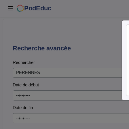
PodEduc
Recherche avancée
Rechercher
Date de début
Date de fin