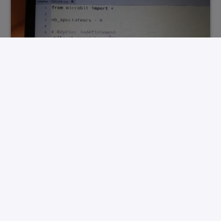
Exercice 3 jauge avec compteur à 20 specta…
00:01:22