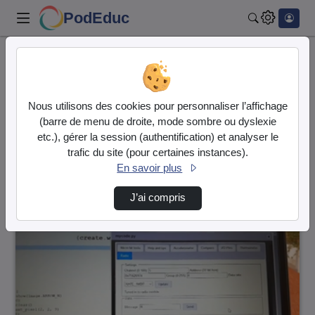
PodEduc
Rechercher
Accueil
Rechercher
Résultats de la recherche
Nous utilisons des cookies pour personnaliser l’affichage
(barre de menu de droite, mode sombre ou dyslexie
etc.), gérer la session (authentification) et analyser le
Filtres actifs (cliquer pour en retirer) :
trafic du site (pour certaines instances).
avec
autre
En savoir plus
26 vidéos trouvées
J’ai compris
00:02:11