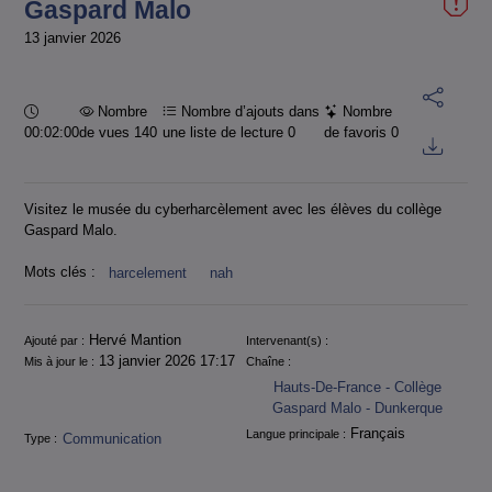
Gaspard Malo
13 janvier 2026
Durée :
Nombre
Nombre d’ajouts dans
Nombre
00:02:00
de vues 140
une liste de lecture
0
de favoris
0
Visitez le musée du cyberharcèlement avec les élèves du collège
Gaspard Malo.
Mots clés :
harcelement
nah
Informations
Hervé Mantion
Ajouté par :
Intervenant(s) :
13 janvier 2026 17:17
Mis à jour le :
Chaîne :
Hauts-De-France - Collège
Gaspard Malo - Dunkerque
Français
Langue principale :
Communication
Type :