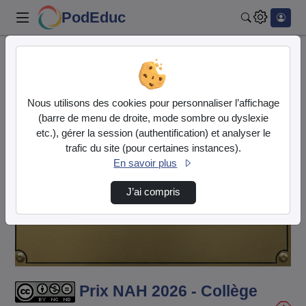
PodEduc
Rechercher
Accueil
Vidéos
Prix NAH 2026 - Collège Gaspard Malo
Nous utilisons des cookies pour personnaliser l’affichage
(barre de menu de droite, mode sombre ou dyslexie
etc.), gérer la session (authentification) et analyser le
trafic du site (pour certaines instances).
En savoir plus
J’ai compris
Lire
la
vidéo
Prix NAH 2026 - Collège