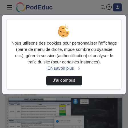
PodEduc
Rechercher
Accueil
Vidéos
69550 vidéos trouvées
Nous utilisons des cookies pour personnaliser l’affichage
(barre de menu de droite, mode sombre ou dyslexie
Audio
Vidéo
etc.), gérer la session (authentification) et analyser le
trafic du site (pour certaines instances).
Direction de tri
↘
Tri
En savoir plus
J’ai compris
00:02:50