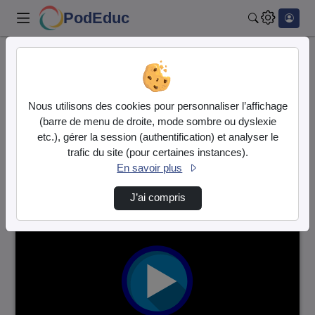
PodEduc
Rechercher
Accueil
Vidéos
2 vidéos trouvées
Nous utilisons des cookies pour personnaliser l’affichage
(barre de menu de droite, mode sombre ou dyslexie
Audio
Vidéo
etc.), gérer la session (authentification) et analyser le
trafic du site (pour certaines instances).
Direction de tri
↘
Tri
En savoir plus
J’ai compris
00:01:53