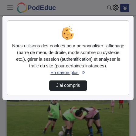
PodEduc
Rechercher
Accueil
Vidéos
1 vidéo trouvée
Nous utilisons des cookies pour personnaliser l’affichage
(barre de menu de droite, mode sombre ou dyslexie
Audio
Vidéo
etc.), gérer la session (authentification) et analyser le
trafic du site (pour certaines instances).
Direction de tri
↘
Tri
En savoir plus
J’ai compris
00:01:42