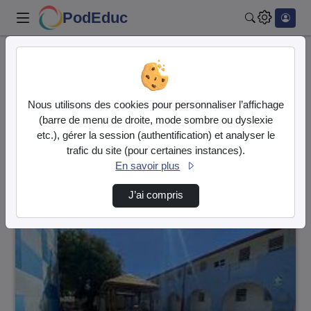
PodEduc
Rechercher
Accueil
Vidéos
3 vidéos trouvées
Nous utilisons des cookies pour personnaliser l’affichage
(barre de menu de droite, mode sombre ou dyslexie
Audio
Vidéo
etc.), gérer la session (authentification) et analyser le
trafic du site (pour certaines instances).
Direction de tri
↘
Tri
En savoir plus
J’ai compris
00:03:30