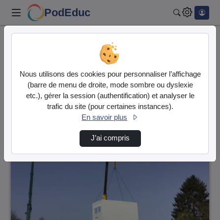
PodEduc
Rechercher
Accueil
Vidéos
17 vidéos trouvées
Nous utilisons des cookies pour personnaliser l’affichage
(barre de menu de droite, mode sombre ou dyslexie
Audio
Vidéo
etc.), gérer la session (authentification) et analyser le
trafic du site (pour certaines instances).
Direction de tri
↘
Tri
En savoir plus
J’ai compris
00:04:11