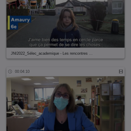
JNI2022_Sélec_academique - Les rencontres …
00:04:10