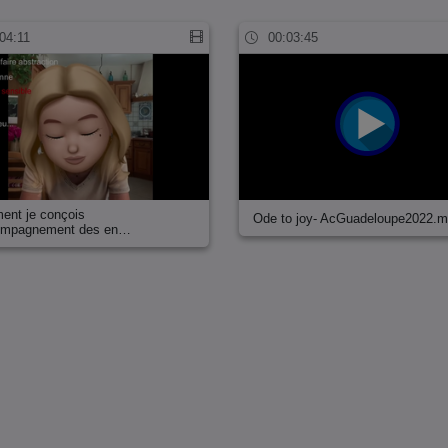
04:11
00:03:45
nt je conçois
Ode to joy- AcGuadeloupe2022.
compagnement des en…