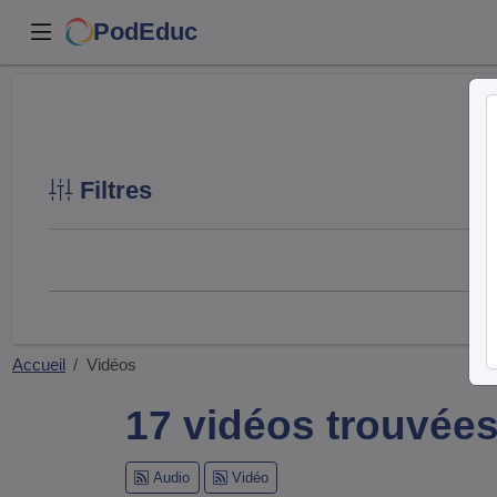
PodEduc
Filtres
Accueil
Vidéos
17 vidéos trouvée
Audio
Vidéo