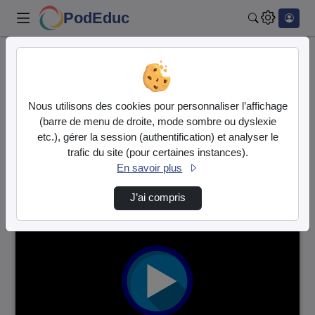
PodEduc
Rechercher
Accueil
Vidéos
2 vidéos trouvées
Nous utilisons des cookies pour personnaliser l’affichage
(barre de menu de droite, mode sombre ou dyslexie
Audio
Vidéo
etc.), gérer la session (authentification) et analyser le
trafic du site (pour certaines instances).
Direction de tri
↘
Tri
En savoir plus
J’ai compris
00:03:09