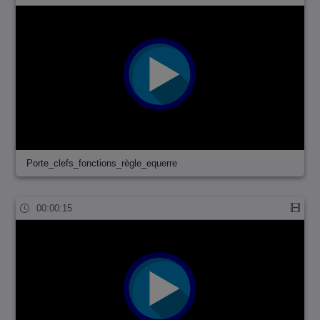
Porte_clefs_fonctions_règle_equerre
00:00:15