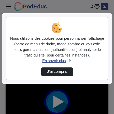
PodEduc
Rechercher
Accueil
Vidéos
28 vidéos trouvées
Nous utilisons des cookies pour personnaliser l’affichage
(barre de menu de droite, mode sombre ou dyslexie
Audio
Vidéo
etc.), gérer la session (authentification) et analyser le
trafic du site (pour certaines instances).
Direction de tri
↘
Tri
En savoir plus
J’ai compris
00:00:18