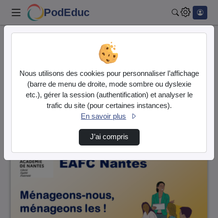
PodEduc
Rechercher
Accueil
Vidéos
22 vidéos trouvées
Nous utilisons des cookies pour personnaliser l’affichage
(barre de menu de droite, mode sombre ou dyslexie
Audio
Vidéo
etc.), gérer la session (authentification) et analyser le
trafic du site (pour certaines instances).
Direction de tri
↘
Tri
En savoir plus
J’ai compris
00:04:11