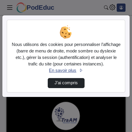
PodEduc
Rechercher
Accueil
Vidéos
86 vidéos trouvées
Nous utilisons des cookies pour personnaliser l’affichage
(barre de menu de droite, mode sombre ou dyslexie
Audio
Vidéo
etc.), gérer la session (authentification) et analyser le
trafic du site (pour certaines instances).
Direction de tri
↘
Tri
En savoir plus
J’ai compris
00:01:20