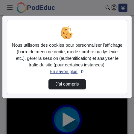
PodEduc
Rechercher
Accueil
Vidéos
6 vidéos trouvées
Nous utilisons des cookies pour personnaliser l’affichage
(barre de menu de droite, mode sombre ou dyslexie
Audio
Vidéo
etc.), gérer la session (authentification) et analyser le
trafic du site (pour certaines instances).
Direction de tri
↘
Tri
En savoir plus
J’ai compris
00:00:54