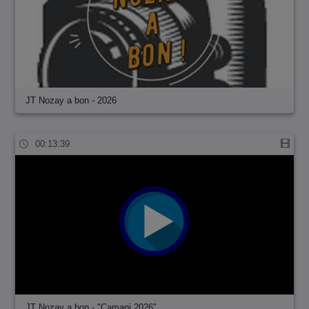
JT Nozay a bon - 2026
00:13:39
JT Nozay a bon - "Camani 2026"