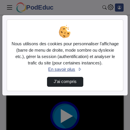
PodEduc
Rechercher
Accueil
Vidéos
53 vidéos trouvées
Nous utilisons des cookies pour personnaliser l’affichage
(barre de menu de droite, mode sombre ou dyslexie
Audio
Vidéo
etc.), gérer la session (authentification) et analyser le
trafic du site (pour certaines instances).
Direction de tri
↘
Tri
En savoir plus
J’ai compris
00:00:46