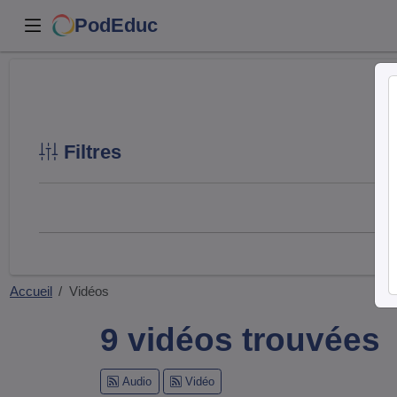
PodEduc
Filtres
Accueil
Vidéos
9 vidéos trouvées
Audio
Vidéo