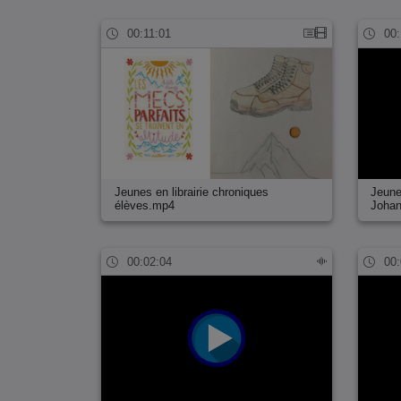
00:11:01
00:
Jeunes en librairie chroniques
Jeunes
élèves.mp4
Joha
00:02:04
00: