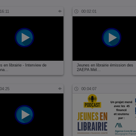
16:11
00:02:01
 en librairie - Interview de
Jeunes en librairie émission des
nna…
2AEPA Mél…
04:25
00:04:07