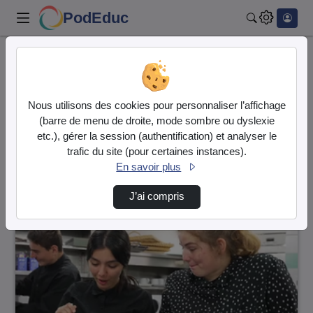
PodEduc
Rechercher
Accueil
Vidéos
3 vidéos trouvées
Nous utilisons des cookies pour personnaliser l’affichage
(barre de menu de droite, mode sombre ou dyslexie
Audio
Vidéo
etc.), gérer la session (authentification) et analyser le
trafic du site (pour certaines instances).
Direction de tri
↘
Tri
En savoir plus
J’ai compris
00:02:04