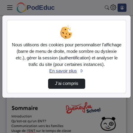
PodEduc
Rechercher
Accueil
Vidéos
7 vidéos trouvées
Nous utilisons des cookies pour personnaliser l’affichage
(barre de menu de droite, mode sombre ou dyslexie
Audio
Vidéo
etc.), gérer la session (authentification) et analyser le
trafic du site (pour certaines instances).
Direction de tri
↘
Tri
En savoir plus
J’ai compris
01:04:07