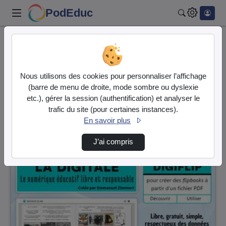
PodEduc
Rechercher
Accueil
Vidéos
1 vidéo trouvée
Nous utilisons des cookies pour personnaliser l’affichage
(barre de menu de droite, mode sombre ou dyslexie
Audio
Vidéo
etc.), gérer la session (authentification) et analyser le
trafic du site (pour certaines instances).
Direction de tri
↘
Tri
En savoir plus
J’ai compris
00:03:38