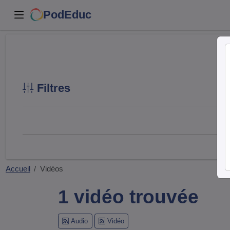
PodEduc
Filtres
Accueil
Vidéos
1 vidéo trouvée
Audio
Vidéo